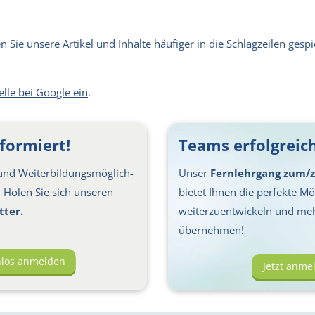
Sie unsere Artikel und Inhalte häufiger in die Schlagzeilen gespie
elle bei Google ein
.
formiert!
Teams erfolgreich
nd Weiter­bil­dungs­möglich­
Unser
Fernlehrgang zum/z
s: Holen Sie sich unseren
bietet Ihnen die perfekte Mög
tter.
weiterzuentwickeln und me
übernehmen!
nlos anmelden
Jetzt anme