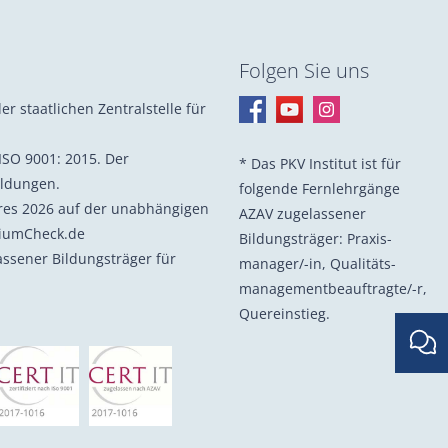
Folgen Sie uns
er staatlichen Zentralstelle für
ISO 9001: 2015. Der
* Das PKV Institut ist für
ildungen.
folgende Fernlehrgänge
hres 2026 auf der unabhängigen
AZAV zugelassener
diumCheck.de
Bildungsträger: Praxis­
lassener Bildungsträger für
manager/-in, Quali­täts­
management­beauf­tragte/-r,
Quer­einstieg.