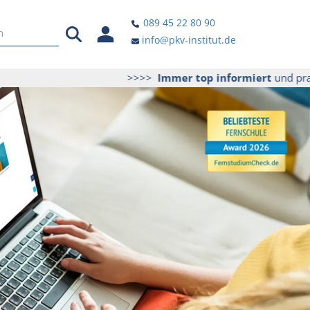
089 45 22 80 90
info@pkv-institut.de
>>>>
Immer top informiert
und praktisc