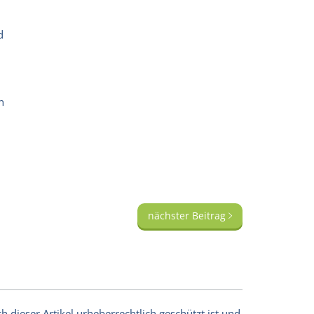
d
n
nächster Beitrag
 dieser Artikel urheberrechtlich geschützt ist und