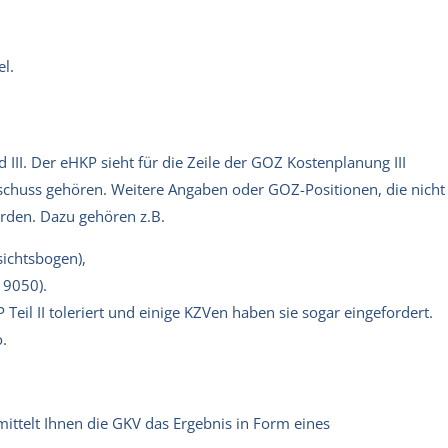
l.
III. Der eHKP sieht für die Zeile der GOZ Kostenplanung III
schuss gehören. Weitere Angaben oder GOZ-Positionen, die nicht
erden. Dazu gehören z.B.
sichtsbogen),
 9050).
eil II toleriert und einige KZVen haben sie sogar eingefordert.
o.
ittelt Ihnen die GKV das Ergebnis in Form eines