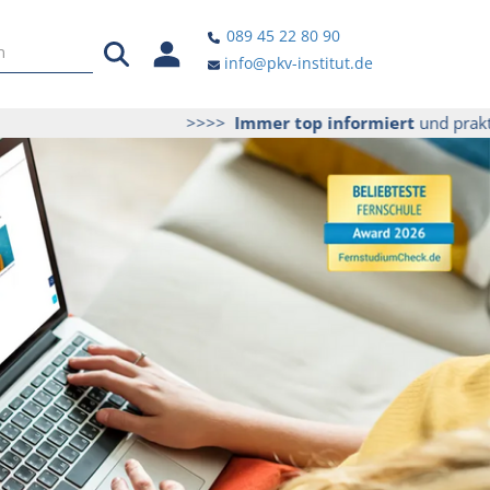
089 45 22 80 90
info@pkv-institut.de
>>>>
Immer top informiert
und praktische Ti