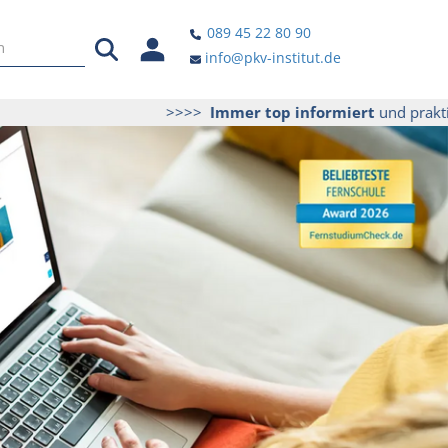
089 45 22 80 90
info@pkv-institut.de
>>>>
Immer top informiert
und praktische Tip