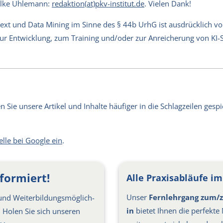
Silke Uhlemann:
redaktion(at)pkv-institut.de
. Vielen Dank!
Text und Data Mining im Sinne des § 44b UrhG ist ausdrücklich v
 zur Entwicklung, zum Training und/oder zur Anreicherung von KI
Sie unsere Artikel und Inhalte häufiger in die Schlagzeilen gespie
elle bei Google ein
.
formiert!
Alle Praxisabläufe im 
Unser
Fernlehrgang zum/z
nd Weiter­bil­dungs­möglich­
in
bietet Ihnen die perfekte 
s: Holen Sie sich unseren