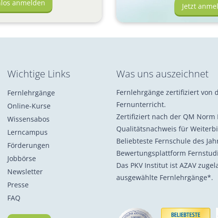
nlos anmelden
Jetzt anme
Wichtige Links
Was uns auszeichnet
Fernlehrgänge zertifiziert von d
Fernlehrgänge
Fernunterricht.
Online-Kurse
Zertifiziert nach der QM Norm 
Wissensabos
Qualitätsnachweis für Weiterb
Lerncampus
Beliebteste Fernschule des Ja
Förderungen
Bewertungsplattform Fernstu
Jobbörse
Das PKV Institut ist AZAV zuge
Newsletter
ausgewählte Fernlehrgänge*.
Presse
FAQ