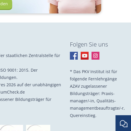
lden
Folgen Sie uns
er staatlichen Zentralstelle für
ISO 9001: 2015. Der
* Das PKV Institut ist für
ildungen.
folgende Fernlehrgänge
hres 2026 auf der unabhängigen
AZAV zugelassener
diumCheck.de
Bildungsträger: Praxis­
lassener Bildungsträger für
manager/-in, Quali­täts­
management­beauf­tragte/-r,
Quer­einstieg.