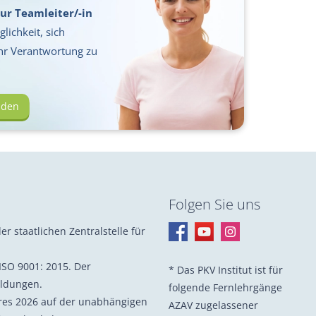
ur Teamleiter/-in
lichkeit, sich
hr Verantwortung zu
lden
Folgen Sie uns
er staatlichen Zentralstelle für
ISO 9001: 2015. Der
* Das PKV Institut ist für
ildungen.
folgende Fernlehrgänge
hres 2026 auf der unabhängigen
AZAV zugelassener