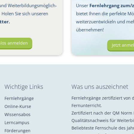
nd Weiter­bil­dungs­möglich­
Unser
Fernlehrgang zum/z
s: Holen Sie sich unseren
bietet Ihnen die perfekte Mög
tter.
weiterzuentwickeln und me
übernehmen!
nlos anmelden
Jetzt anme
Wichtige Links
Was uns auszeichnet
Fernlehrgänge zertifiziert von d
Fernlehrgänge
Fernunterricht.
Online-Kurse
Zertifiziert nach der QM Norm 
Wissensabos
Qualitätsnachweis für Weiterb
Lerncampus
Beliebteste Fernschule des Ja
Förderungen