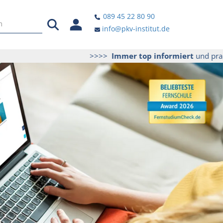
089 45 22 80 90
info@pkv-institut.de
>>>>
Immer top informiert
und praktisch