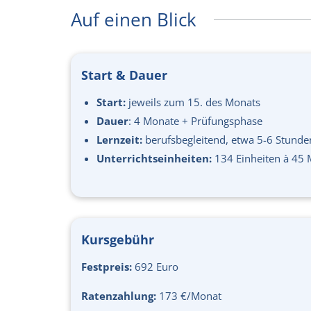
Auf einen Blick
Start & Dauer
Start:
jeweils zum 15. des Monats
Dauer
: 4 Monate + Prü­fungs­phase
Lern­zeit:
berufs­begleitend, etwa 5-6 Stund
Unterrichtseinheiten:
134 Einheiten à 45 
Kursgebühr
Festpreis:
692 Euro
Ratenzahlung:
173 €/Monat