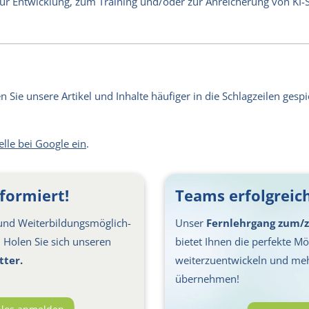
 zur Entwicklung, zum Training und/oder zur Anreicherung von KI
Sie unsere Artikel und Inhalte häufiger in die Schlagzeilen gespie
elle bei Google ein
.
formiert!
Teams erfolgreich
nd Weiter­bil­dungs­möglich­
Unser
Fernlehrgang zum/z
s: Holen Sie sich unseren
bietet Ihnen die perfekte Mög
tter.
weiterzuentwickeln und me
übernehmen!