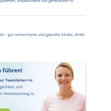
-Systemen, insbesondere von generativen KI-
lt − gut recherchierte und geprüfte Inhalte, direkt
 führen!
ur Teamleiter/-in
lichkeit, sich
hr Verantwortung zu