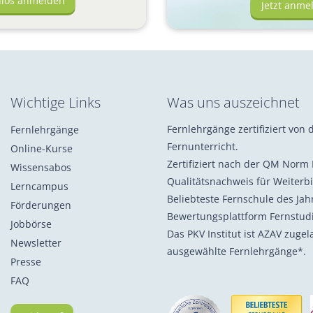
nlos anmelden
Jetzt anme
Wichtige Links
Was uns auszeichnet
Fernlehrgänge zertifiziert von d
Fernlehrgänge
Fernunterricht.
Online-Kurse
Zertifiziert nach der QM Norm 
Wissensabos
Qualitätsnachweis für Weiterb
Lerncampus
Beliebteste Fernschule des Ja
Förderungen
Bewertungsplattform Fernstu
Jobbörse
Das PKV Institut ist AZAV zuge
Newsletter
ausgewählte Fernlehrgänge*.
Presse
FAQ