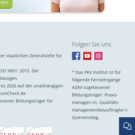
lden
Folgen Sie uns
er staatlichen Zentralstelle für
ISO 9001: 2015. Der
* Das PKV Institut ist für
ildungen.
folgende Fernlehrgänge
hres 2026 auf der unabhängigen
AZAV zugelassener
diumCheck.de
Bildungsträger: Praxis­
lassener Bildungsträger für
manager/-in, Quali­täts­
management­beauf­tragte/-r,
Quer­einstieg.