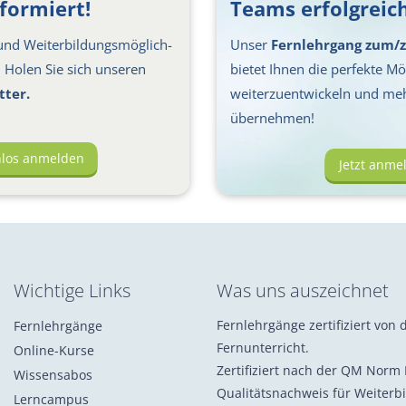
formiert!
Teams erfolgreich
nd Weiter­bil­dungs­möglich­
Unser
Fernlehrgang zum/z
s: Holen Sie sich unseren
bietet Ihnen die perfekte Mög
tter.
weiterzuentwickeln und me
übernehmen!
nlos anmelden
Jetzt anme
Wichtige Links
Was uns auszeichnet
Fernlehrgänge zertifiziert von d
Fernlehrgänge
Fernunterricht.
Online-Kurse
Zertifiziert nach der QM Norm 
Wissensabos
Qualitätsnachweis für Weiterb
Lerncampus