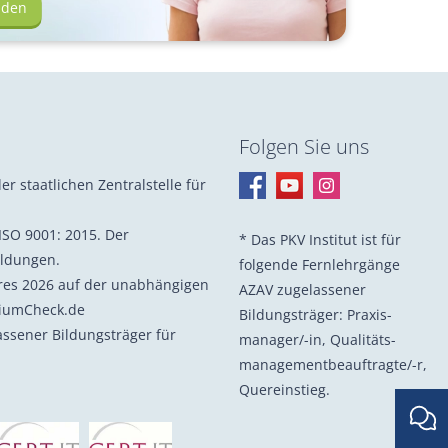
lden
Folgen Sie uns
er staatlichen Zentralstelle für
ISO 9001: 2015. Der
* Das PKV Institut ist für
ildungen.
folgende Fernlehrgänge
hres 2026 auf der unabhängigen
AZAV zugelassener
diumCheck.de
Bildungsträger: Praxis­
lassener Bildungsträger für
manager/-in, Quali­täts­
management­beauf­tragte/-r,
Quer­einstieg.