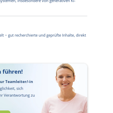
-Systemen, insbesondere von generativen KI-
lt − gut recherchierte und geprüfte Inhalte, direkt
 führen!
ur Teamleiter/-in
lichkeit, sich
hr Verantwortung zu