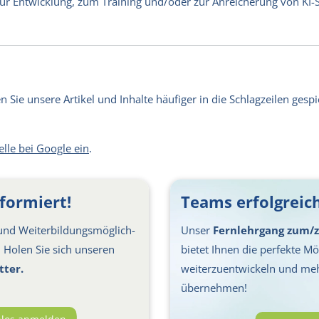
 zur Entwicklung, zum Training und/oder zur Anreicherung von KI
Sie unsere Artikel und Inhalte häufiger in die Schlagzeilen gespie
elle bei Google ein
.
formiert!
Teams erfolgreich
nd Weiter­bil­dungs­möglich­
Unser
Fernlehrgang zum/z
s: Holen Sie sich unseren
bietet Ihnen die perfekte Mög
tter.
weiterzuentwickeln und me
übernehmen!