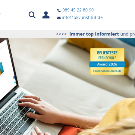
089 45 22 80 90
info@pkv-institut.de
>>>>
Immer top informiert
und praktisc