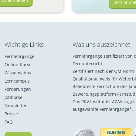
nlos anmelden
Jetzt anme
Wichtige Links
Was uns auszeichnet
Fernlehrgänge zertifiziert von d
Fernlehrgänge
Fernunterricht.
Online-Kurse
Zertifiziert nach der QM Norm 
Wissensabos
Qualitätsnachweis für Weiterb
Lerncampus
Beliebteste Fernschule des Ja
Förderungen
Bewertungsplattform Fernstu
Jobbörse
Das PKV Institut ist AZAV zuge
Newsletter
ausgewählte Fernlehrgänge*.
Presse
FAQ