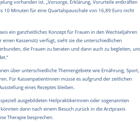
elung vorhanden ist. „Vorsorge, Erklärung, Vorurteile entkräften
bis 10 Minuten für eine Quartalspauschale von 16,89 Euro nicht
axis ein ganzheitliches Konzept für Frauen in den Wechseljahren
r einen Kassensitz verfügt, sieht sie die unterschiedlichen
erbunden, die Frauen zu beraten und dann auch zu begleiten, un
et.“
innen über unterschiedliche Themengebiete wie Ernährung, Sport,
n. Für Kassenpatientinnen müsse es aufgrund der zeitlichen
usstellung eines Rezeptes bleiben.
 speziell ausgebildeten Heilpraktikerinnen oder sogenannten
 könnten dann nach einem Besuch zurück in die Arztpraxis
se Therapie besprechen.