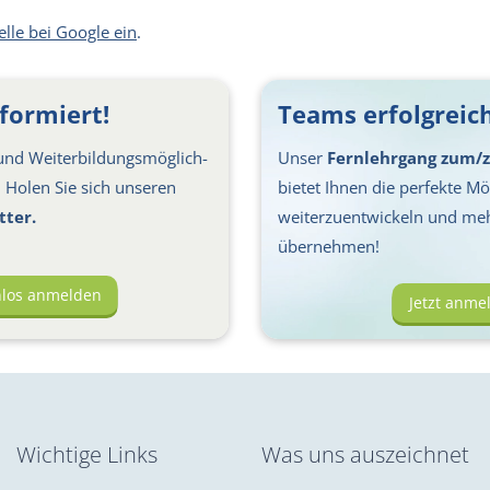
elle bei Google ein
.
formiert!
Teams erfolgreich
nd Weiter­bil­dungs­möglich­
Unser
Fernlehrgang zum/z
s: Holen Sie sich unseren
bietet Ihnen die perfekte Mög
tter.
weiterzuentwickeln und me
übernehmen!
nlos anmelden
Jetzt anme
Wichtige Links
Was uns auszeichnet