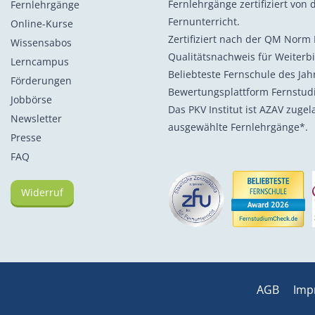
Fernlehrgänge zertifiziert von d
Fernlehrgänge
Fernunterricht.
Online-Kurse
Zertifiziert nach der QM Norm 
Wissensabos
Qualitätsnachweis für Weiterb
Lerncampus
Beliebteste Fernschule des Ja
Förderungen
Bewertungsplattform Fernstu
Jobbörse
Das PKV Institut ist AZAV zuge
Newsletter
ausgewählte Fernlehrgänge*.
Presse
FAQ
Widerruf
AGB
Imp