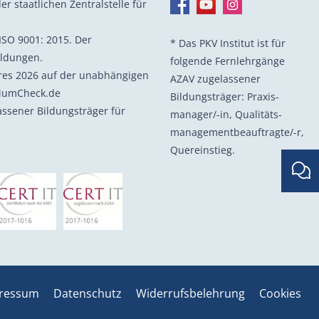
er staatlichen Zentralstelle für
ISO 9001: 2015. Der
* Das PKV Institut ist für
ildungen.
folgende Fernlehrgänge
hres 2026 auf der unabhängigen
AZAV zugelassener
diumCheck.de
Bildungsträger: Praxis­
lassener Bildungsträger für
manager/-in, Quali­täts­
management­beauf­tragte/-r,
Quer­einstieg.
ressum
Datenschutz
Widerrufsbelehrung
Cookies