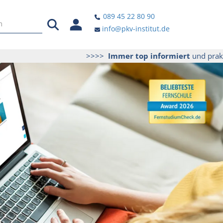
089 45 22 80 90
info@pkv-institut.de
>>>>
Immer top informiert
und praktische T