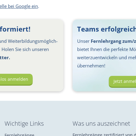
elle bei Google ein
.
formiert!
Teams erfolgreich
nd Weiter­bil­dungs­möglich­
Unser
Fernlehrgang zum/z
s: Holen Sie sich unseren
bietet Ihnen die perfekte Mög
tter.
weiterzuentwickeln und me
übernehmen!
nlos anmelden
Jetzt anme
Wichtige Links
Was uns auszeichnet
Fernlehrgänge zertifiziert von d
Fernlehrgänge