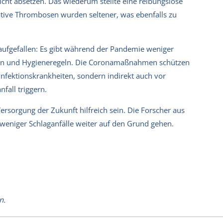
icht absetzen. Das wiederum stellte eine reibungslose
ative Thrombosen wurden seltener, was ebenfalls zu
t aufgefallen: Es gibt während der Pandemie weniger
own und Hygieneregeln. Die Coronamaßnahmen schützen
Infektionskrankheiten, sondern indirekt auch vor
fall triggern.
ersorgung der Zukunft hilfreich sein. Die Forscher aus
 weniger Schlaganfälle weiter auf den Grund gehen.
n.