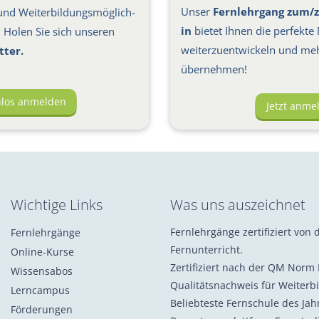
Unser
Fernlehrgang zum/z
nd Weiter­bil­dungs­möglich­
in
bietet Ihnen die perfekte 
s: Holen Sie sich unseren
weiterzuentwickeln und me
tter.
übernehmen!
nlos anmelden
Jetzt anme
Wichtige Links
Was uns auszeichnet
Fernlehrgänge zertifiziert von d
Fernlehrgänge
Fernunterricht.
Online-Kurse
Zertifiziert nach der QM Norm 
Wissensabos
Qualitätsnachweis für Weiterb
Lerncampus
Beliebteste Fernschule des Ja
Förderungen