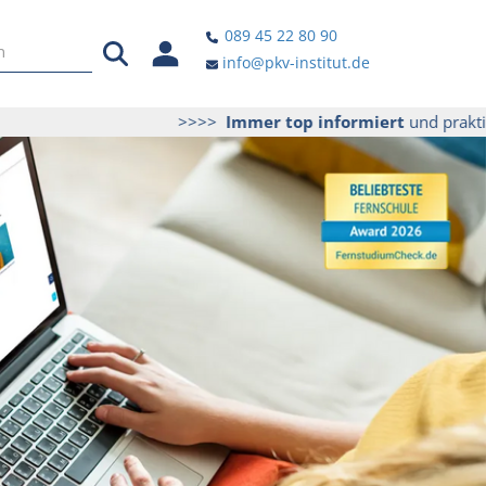
089 45 22 80 90
info@pkv-institut.de
>>>>
Immer top informiert
und praktische Ti