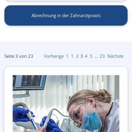
Abrechnung in der Zahnarztpraxis
Seite 3 von 23
Vorherige
1
1
2
3
4
5
…
23
Nächste