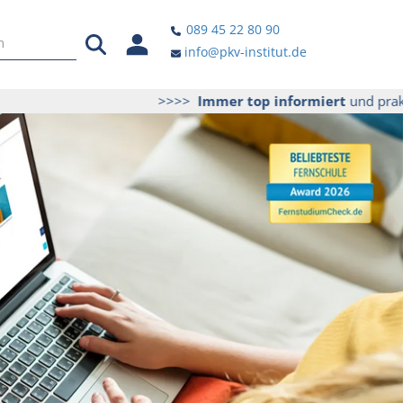
089 45 22 80 90
info@pkv-institut.de
>>>>
Immer top informiert
und praktisch