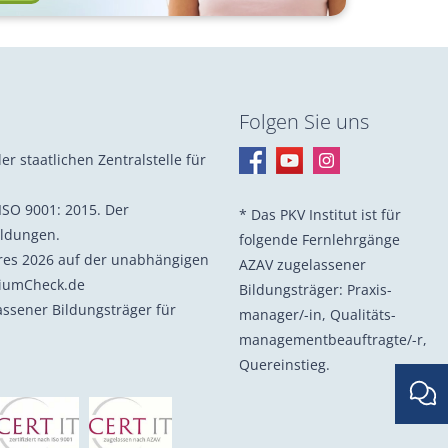
Folgen Sie uns
er staatlichen Zentralstelle für
ISO 9001: 2015. Der
* Das PKV Institut ist für
ildungen.
folgende Fernlehrgänge
hres 2026 auf der unabhängigen
AZAV zugelassener
diumCheck.de
Bildungsträger: Praxis­
lassener Bildungsträger für
manager/-in, Quali­täts­
management­beauf­tragte/-r,
Quer­einstieg.