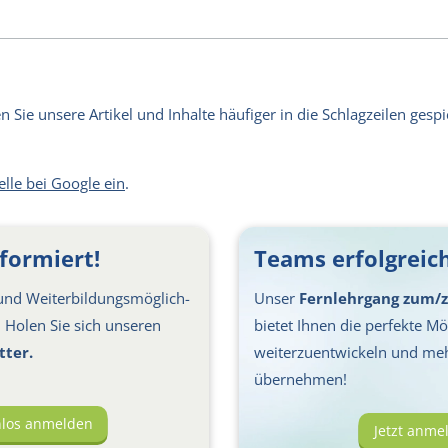
Sie unsere Artikel und Inhalte häufiger in die Schlagzeilen gespie
elle bei Google ein
.
formiert!
Teams erfolgreich
nd Weiter­bil­dungs­möglich­
Unser
Fernlehrgang zum/z
s: Holen Sie sich unseren
bietet Ihnen die perfekte Mög
tter.
weiterzuentwickeln und me
übernehmen!
nlos anmelden
Jetzt anme