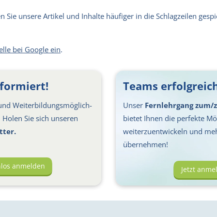
Sie unsere Artikel und Inhalte häufiger in die Schlagzeilen gespie
elle bei Google ein
.
formiert!
Teams erfolgreich
nd Weiter­bil­dungs­möglich­
Unser
Fernlehrgang zum/z
s: Holen Sie sich unseren
bietet Ihnen die perfekte Mög
tter.
weiterzuentwickeln und me
übernehmen!
nlos anmelden
Jetzt anme