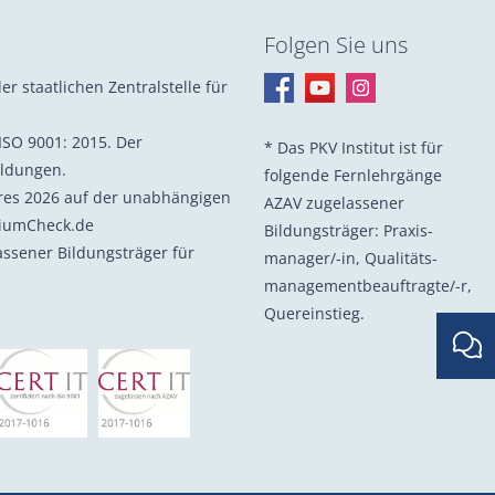
Folgen Sie uns
er staatlichen Zentralstelle für
ISO 9001: 2015. Der
* Das PKV Institut ist für
ildungen.
folgende Fernlehrgänge
hres 2026 auf der unabhängigen
AZAV zugelassener
diumCheck.de
Bildungsträger: Praxis­
lassener Bildungsträger für
manager/-in, Quali­täts­
management­beauf­tragte/-r,
Quer­einstieg.