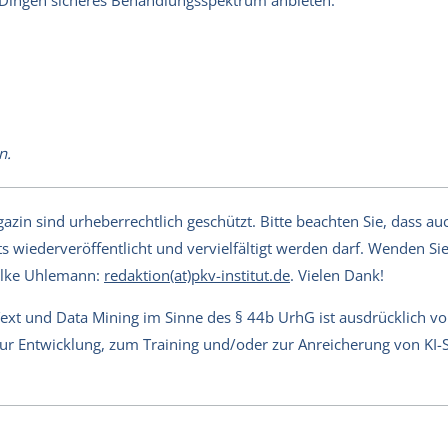
n Dingen sicheres Behandlungsspektrum anbieten.
n.
in sind urheberrechtlich geschützt. Bitte beachten Sie, dass auch
s wiederveröffentlicht und vervielfältigt werden darf. Wenden Sie 
Silke Uhlemann:
redaktion(at)pkv-institut.de
. Vielen Dank!
Text und Data Mining im Sinne des § 44b UrhG ist ausdrücklich v
 zur Entwicklung, zum Training und/oder zur Anreicherung von KI