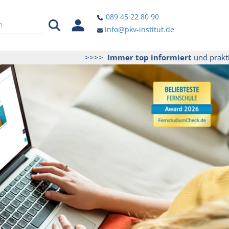
089 45 22 80 90
info@pkv-institut.de
>>>>
Immer top informiert
und praktische Tip