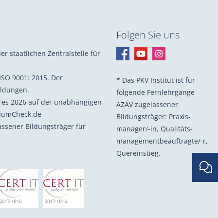
Folgen Sie uns
er staatlichen Zentralstelle für
ISO 9001: 2015. Der
* Das PKV Institut ist für
ildungen.
folgende Fernlehrgänge
hres 2026 auf der unabhängigen
AZAV zugelassener
diumCheck.de
Bildungsträger: Praxis­
lassener Bildungsträger für
manager/-in, Quali­täts­
management­beauf­tragte/-r,
Quer­einstieg.