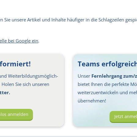
Sie unsere Artikel und Inhalte häufiger in die Schlagzeilen gespie
elle bei Google ein
.
formiert!
Teams erfolgreich
nd Weiter­bil­dungs­möglich­
Unser
Fernlehrgang zum/z
s: Holen Sie sich unseren
bietet Ihnen die perfekte Mög
tter.
weiterzuentwickeln und me
übernehmen!
nlos anmelden
Jetzt anme