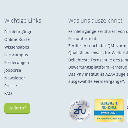
Wichtige Links
Was uns auszeichnet
Fernlehrgänge zertifiziert von d
Fernlehrgänge
Fernunterricht.
Online-Kurse
Zertifiziert nach der QM Norm 
Wissensabos
Qualitätsnachweis für Weiterb
Lerncampus
Beliebteste Fernschule des Ja
Förderungen
Bewertungsplattform Fernstu
Jobbörse
Das PKV Institut ist AZAV zuge
Newsletter
ausgewählte Fernlehrgänge*.
Presse
FAQ
Widerruf