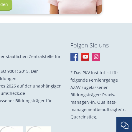
lden
Folgen Sie uns
er staatlichen Zentralstelle für
ISO 9001: 2015. Der
* Das PKV Institut ist für
ildungen.
folgende Fernlehrgänge
hres 2026 auf der unabhängigen
AZAV zugelassener
diumCheck.de
Bildungsträger: Praxis­
lassener Bildungsträger für
manager/-in, Quali­täts­
management­beauf­tragte/-r,
Quer­einstieg.