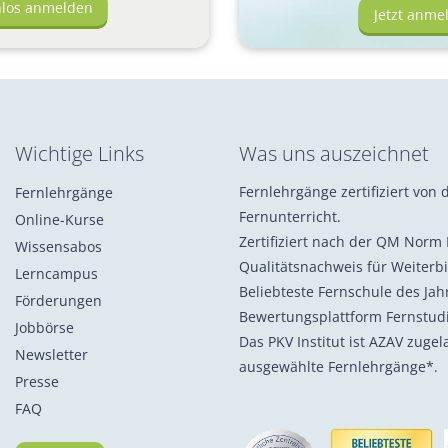
nlos anmelden
Jetzt anme
Wichtige Links
Was uns auszeichnet
Fernlehrgänge zertifiziert von d
Fernlehrgänge
Fernunterricht.
Online-Kurse
Zertifiziert nach der QM Norm 
Wissensabos
Qualitätsnachweis für Weiterb
Lerncampus
Beliebteste Fernschule des Ja
Förderungen
Bewertungsplattform Fernstu
Jobbörse
Das PKV Institut ist AZAV zuge
Newsletter
ausgewählte Fernlehrgänge*.
Presse
FAQ