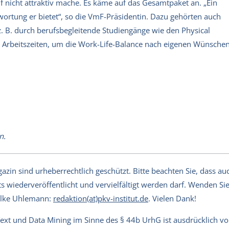
f nicht attraktiv mache. Es käme auf das Gesamtpaket an. „Ein
wortung er bietet“, so die VmF-Präsidentin. Dazu gehörten auch
 z. B. durch berufsbegleitende Studiengänge wie den Physical
e Arbeitszeiten, um die Work-Life-Balance nach eigenen Wünsche
n.
in sind urheberrechtlich geschützt. Bitte beachten Sie, dass auch
s wiederveröffentlicht und vervielfältigt werden darf. Wenden Sie 
Silke Uhlemann:
redaktion(at)pkv-institut.de
. Vielen Dank!
Text und Data Mining im Sinne des § 44b UrhG ist ausdrücklich v