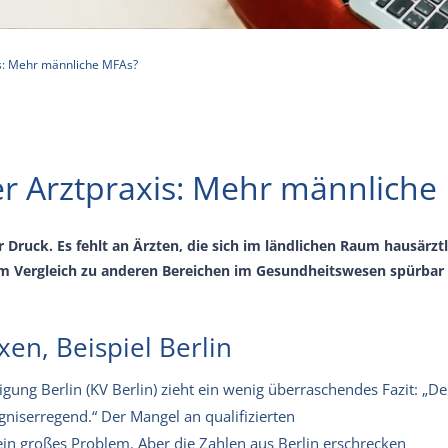
is: Mehr männliche MFAs?
er Arztpraxis: Mehr männliche
Druck. Es fehlt an Ärzten, die sich im ländlichen Raum hausärztli
 im Vergleich zu anderen Bereichen im Gesundheitswesen spürba
en, Beispiel Berlin
gung Berlin (KV Berlin) zieht ein wenig überraschendes Fazit: „De
gniserregend.“ Der Mangel an qualifizierten
 ein großes Problem. Aber die Zahlen aus Berlin erschrecken