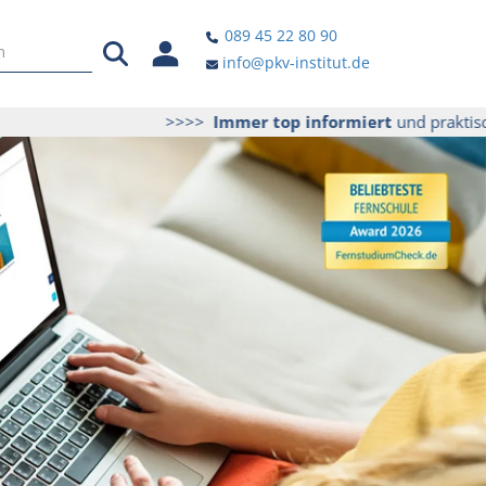
089 45 22 80 90
info@pkv-institut.de
>>>>
Immer top informiert
und praktische Tipp