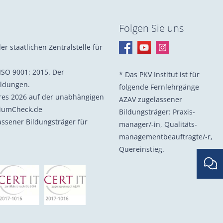
Folgen Sie uns
er staatlichen Zentralstelle für
ISO 9001: 2015. Der
* Das PKV Institut ist für
ildungen.
folgende Fernlehrgänge
hres 2026 auf der unabhängigen
AZAV zugelassener
diumCheck.de
Bildungsträger: Praxis­
lassener Bildungsträger für
manager/-in, Quali­täts­
management­beauf­tragte/-r,
Quer­einstieg.