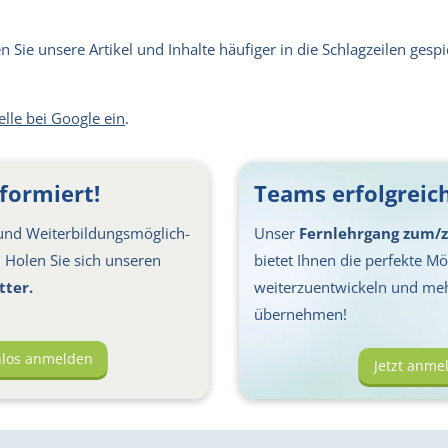
Sie unsere Artikel und Inhalte häufiger in die Schlagzeilen gespie
elle bei Google ein
.
formiert!
Teams erfolgreich
nd Weiter­bil­dungs­möglich­
Unser
Fernlehrgang zum/z
s: Holen Sie sich unseren
bietet Ihnen die perfekte Mög
tter.
weiterzuentwickeln und me
übernehmen!
nlos anmelden
Jetzt anme