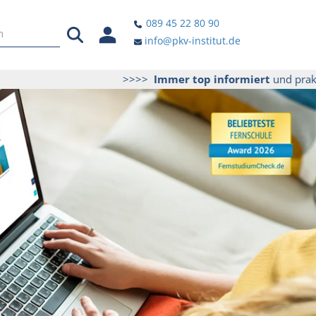
089 45 22 80 90
info@pkv-institut.de
>>>>
Immer top informiert
und praktische T