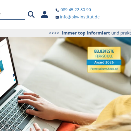
089 45 22 80 90
info@pkv-institut.de
>>>>
Immer top informiert
und praktische Tip