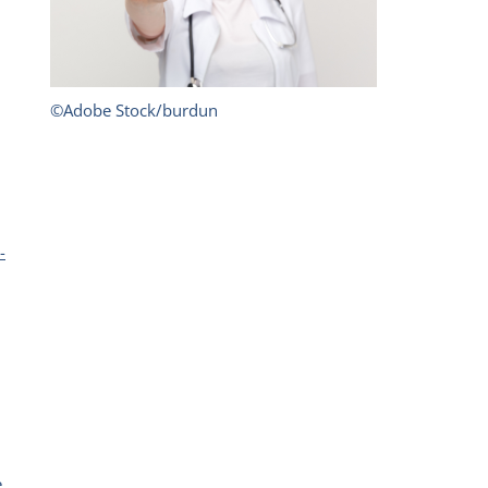
©Adobe Stock/burdun
-
e