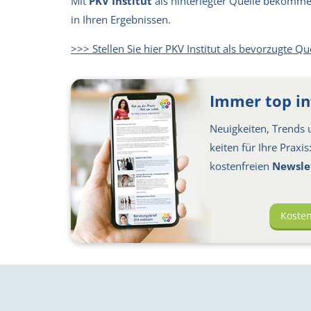
Mit
PKV Institut
als hinterlegter Quelle bekommen 
in Ihren Ergebnissen.
>>> Stellen Sie hier PKV Institut als bevorzugte Qu
Immer top in
Neuigkeiten, Trends u
keiten für Ihre Praxi
kosten­freien
Newsle
Koste