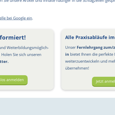
Sie unsere Artikel und Inhalte häufiger in die Schlagzeilen gespie
elle bei Google ein
.
formiert!
Alle Praxisabläufe im 
Unser
Fernlehrgang zum/z
nd Weiter­bil­dungs­möglich­
in
bietet Ihnen die perfekte 
s: Holen Sie sich unseren
weiterzuentwickeln und me
tter.
übernehmen!
nlos anmelden
Jetzt anme