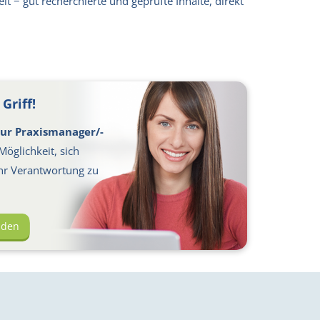
lt − gut recherchierte und geprüfte Inhalte, direkt
Griff!
ur Praxismanager/-
Möglichkeit, sich
hr Verantwortung zu
lden